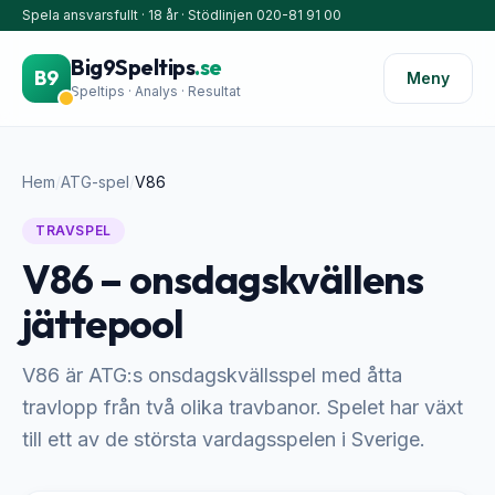
Spela ansvarsfullt · 18 år · Stödlinjen 020-81 91 00
Big9Speltips
.se
B9
Meny
Speltips · Analys · Resultat
Hem
/
ATG-spel
/
V86
TRAVSPEL
V86 – onsdagskvällens
jättepool
V86 är ATG:s onsdagskvällsspel med åtta
travlopp från två olika travbanor. Spelet har växt
till ett av de största vardagsspelen i Sverige.