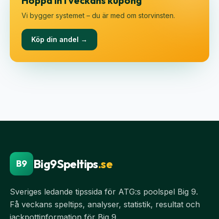
Hoppa in i veckans kupong
Vi bygger systemet – du är med om storvinsten.
Köp din andel →
Big9Speltips
.se
B9
Sveriges ledande tipssida för ATG:s poolspel Big 9.
Få veckans speltips, analyser, statistik, resultat och
jackpottinformation för Big 9.