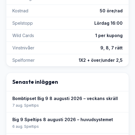
Kostnad
50 öre/rad
Spelstopp
Lördag 16:00
Wild Cards
1 per kupong
Vinstnivåer
9, 8, 7 rätt
Spelformer
1X2 + över/under 2,5
Senaste inläggen
Bombtipset Big 9 8 augusti 2026 – veckans skräll
7 aug.
·
Speltips
Big 9 Speltips 8 augusti 2026 – huvudsystemet
6 aug.
·
Speltips