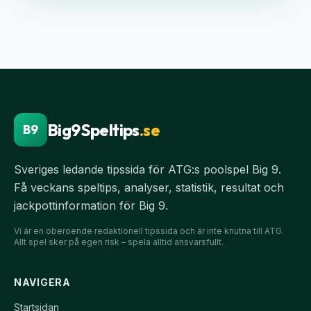
Big9Speltips
.se
B9
Sveriges ledande tipssida för ATG:s poolspel Big 9.
Få veckans speltips, analyser, statistik, resultat och
jackpottinformation för Big 9.
Vi är en oberoende redaktionell tipssida och är inte knutna till ATG.
Allt spel sker på egen risk – spela alltid ansvarsfullt.
NAVIGERA
Startsidan