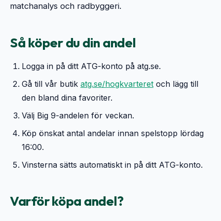
matchanalys och radbyggeri.
Så köper du din andel
Logga in på ditt ATG-konto på atg.se.
Gå till vår butik
atg.se/hogkvarteret
och lägg till
den bland dina favoriter.
Välj Big 9-andelen för veckan.
Köp önskat antal andelar innan spelstopp lördag
16:00.
Vinsterna sätts automatiskt in på ditt ATG-konto.
Varför köpa andel?