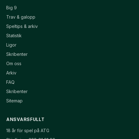
Big 9
Trav & galopp
Speltips & arkiv
Statistik
Ligor
Skribenter
Om oss
Arkiv
FAQ
Skribenter
Sitemap
ANSVARSFULLT
18 år för spel på ATG