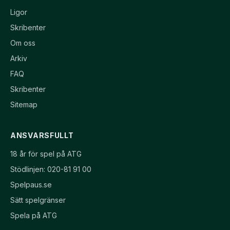
Ligor
Skribenter
Om oss
Arkiv
FAQ
Skribenter
Sitemap
ANSVARSFULLT
18 år för spel på ATG
Stödlinjen: 020-81 91 00
Spelpaus.se
Sätt spelgränser
Spela på ATG