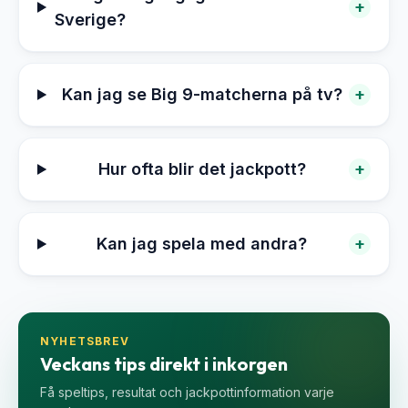
+
Sverige?
Kan jag se Big 9-matcherna på tv?
+
Hur ofta blir det jackpott?
+
Kan jag spela med andra?
+
NYHETSBREV
Veckans tips direkt i inkorgen
Få speltips, resultat och jackpottinformation varje