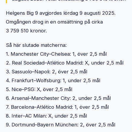
Helgens Big 9 avgjordes lördag 9 augusti 2025. 
Omgången drog in en omsättning på cirka 
3 759 510 kronor.
Så här slutade matcherna:

1. Manchester City–Chelsea: 1, över 2,5 mål

2. Real Sociedad–Atlético Madrid: X, under 2,5 mål

3. Sassuolo–Napoli: 2, över 2,5 mål

4. Frankfurt–Wolfsburg: 1, under 2,5 mål

5. Nice–PSG: X, över 2,5 mål

6. Arsenal–Manchester City: 2, under 2,5 mål

7. Barcelona–Atlético Madrid: 1, över 2,5 mål

8. Inter–AC Milan: X, under 2,5 mål

9. Dortmund–Bayern München: 2, över 2,5 mål