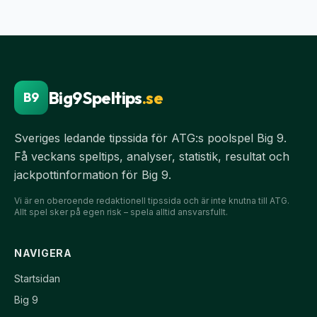
Big9Speltips
.se
B9
Sveriges ledande tipssida för ATG:s poolspel Big 9.
Få veckans speltips, analyser, statistik, resultat och
jackpottinformation för Big 9.
Vi är en oberoende redaktionell tipssida och är inte knutna till ATG.
Allt spel sker på egen risk – spela alltid ansvarsfullt.
NAVIGERA
Startsidan
Big 9