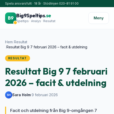
Spela ansvarsfullt · 18 år · Stödlinjen 020-81 91 00
Big9Speltips
.se
B9
Meny
Speltips · Analys · Resultat
Hem
/
Resultat
/
Resultat Big 9 7 februari 2026 – facit & utdelning
RESULTAT
Resultat Big 9 7 februari
2026 – facit & utdelning
Sara Holm
·
9 februari 2026
SH
Facit och utdelning från Big 9-omgången 7 