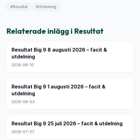
#
Resultat
#
Utdelning
Relaterade inlägg i
Resultat
Resultat Big 9 8 augusti 2026 – facit &
utdelning
2026-08-10
Resultat Big 9 1 augusti 2026 – facit &
utdelning
2026-08-03
Resultat Big 9 25 juli 2026 – facit & utdelning
2026-07-27