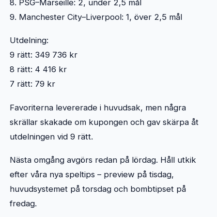
8. PSG–Marseille: 2, under 2,5 mål

9. Manchester City–Liverpool: 1, över 2,5 mål
Utdelning:

9 rätt: 349 736 kr

8 rätt: 4 416 kr

7 rätt: 79 kr
Favoriterna levererade i huvudsak, men några 
skrällar skakade om kupongen och gav skärpa åt 
utdelningen vid 9 rätt.
Nästa omgång avgörs redan på lördag. Håll utkik 
efter våra nya speltips – preview på tisdag, 
huvudsystemet på torsdag och bombtipset på 
fredag.