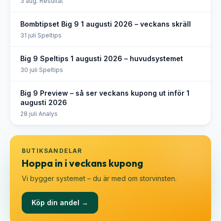
3 aug.
·
Resultat
Bombtipset Big 9 1 augusti 2026 – veckans skräll
31 juli
·
Speltips
Big 9 Speltips 1 augusti 2026 – huvudsystemet
30 juli
·
Speltips
Big 9 Preview – så ser veckans kupong ut inför 1
augusti 2026
28 juli
·
Analys
BUTIKSANDELAR
Hoppa in i veckans kupong
Vi bygger systemet – du är med om storvinsten.
Köp din andel →