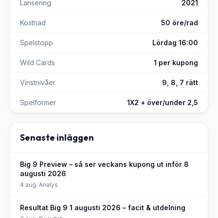
Lansering
2021
Kostnad
50 öre/rad
Spelstopp
Lördag 16:00
Wild Cards
1 per kupong
Vinstnivåer
9, 8, 7 rätt
Spelformer
1X2 + över/under 2,5
Senaste inläggen
Big 9 Preview – så ser veckans kupong ut inför 8
augusti 2026
4 aug.
·
Analys
Resultat Big 9 1 augusti 2026 – facit & utdelning