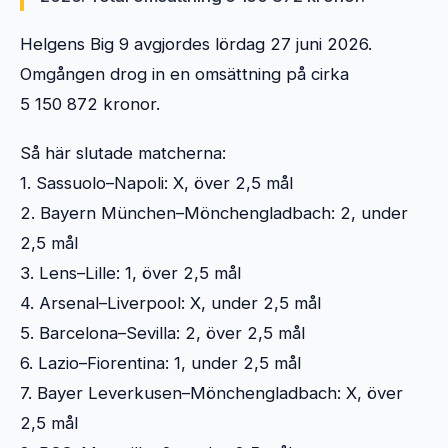
Helgens Big 9 avgjordes lördag 27 juni 2026. 
Omgången drog in en omsättning på cirka 
5 150 872 kronor.
Så här slutade matcherna:

1. Sassuolo–Napoli: X, över 2,5 mål

2. Bayern München–Mönchengladbach: 2, under 
2,5 mål

3. Lens–Lille: 1, över 2,5 mål

4. Arsenal–Liverpool: X, under 2,5 mål

5. Barcelona–Sevilla: 2, över 2,5 mål

6. Lazio–Fiorentina: 1, under 2,5 mål

7. Bayer Leverkusen–Mönchengladbach: X, över 
2,5 mål
