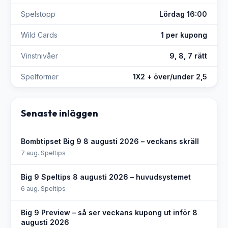
Spelstopp
Lördag 16:00
Wild Cards
1 per kupong
Vinstnivåer
9, 8, 7 rätt
Spelformer
1X2 + över/under 2,5
Senaste inläggen
Bombtipset Big 9 8 augusti 2026 – veckans skräll
7 aug.
·
Speltips
Big 9 Speltips 8 augusti 2026 – huvudsystemet
6 aug.
·
Speltips
Big 9 Preview – så ser veckans kupong ut inför 8
augusti 2026