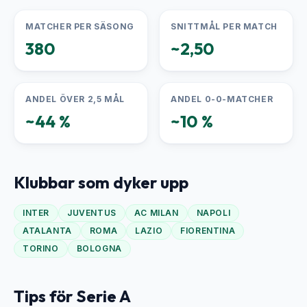
MATCHER PER SÄSONG
SNITTMÅL PER MATCH
380
~2,50
ANDEL ÖVER 2,5 MÅL
ANDEL 0-0-MATCHER
~44 %
~10 %
Klubbar som dyker upp
INTER
JUVENTUS
AC MILAN
NAPOLI
ATALANTA
ROMA
LAZIO
FIORENTINA
TORINO
BOLOGNA
Tips för
Serie A