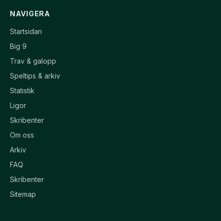
NAVIGERA
Startsidan
Big 9
Trav & galopp
Speltips & arkiv
Statistik
Ligor
Skribenter
Om oss
Arkiv
FAQ
Skribenter
Sitemap