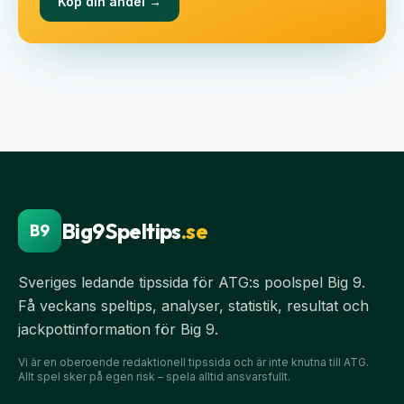
Köp din andel →
Big9Speltips
.se
B9
Sveriges ledande tipssida för ATG:s poolspel Big 9.
Få veckans speltips, analyser, statistik, resultat och
jackpottinformation för Big 9.
Vi är en oberoende redaktionell tipssida och är inte knutna till ATG.
Allt spel sker på egen risk – spela alltid ansvarsfullt.