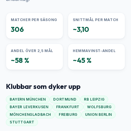
MATCHER PER SÄSONG
SNITTMÅL PER MATCH
306
~3,10
ANDEL ÖVER 2,5 MÅL
HEMMAVINST-ANDEL
~58 %
~45 %
Klubbar som dyker upp
BAYERN MÜNCHEN
DORTMUND
RB LEIPZIG
BAYER LEVERKUSEN
FRANKFURT
WOLFSBURG
MÖNCHENGLADBACH
FREIBURG
UNION BERLIN
STUTTGART