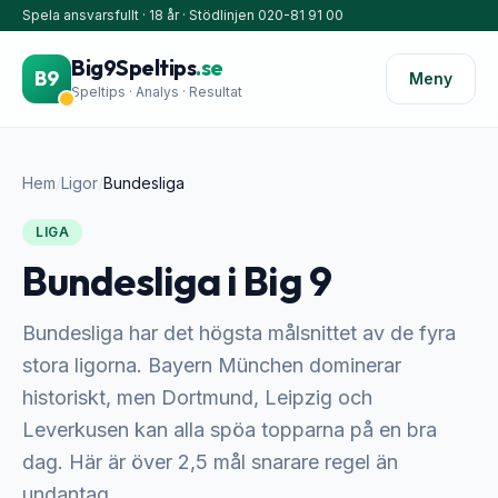
Spela ansvarsfullt · 18 år · Stödlinjen 020-81 91 00
Big9Speltips
.se
B9
Meny
Speltips · Analys · Resultat
Hem
/
Ligor
/
Bundesliga
LIGA
Bundesliga
i Big 9
Bundesliga har det högsta målsnittet av de fyra
stora ligorna. Bayern München dominerar
historiskt, men Dortmund, Leipzig och
Leverkusen kan alla spöa topparna på en bra
dag. Här är över 2,5 mål snarare regel än
undantag.