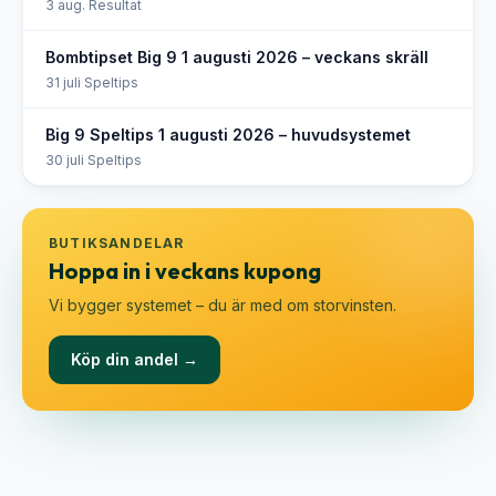
3 aug.
·
Resultat
Bombtipset Big 9 1 augusti 2026 – veckans skräll
31 juli
·
Speltips
Big 9 Speltips 1 augusti 2026 – huvudsystemet
30 juli
·
Speltips
BUTIKSANDELAR
Hoppa in i veckans kupong
Vi bygger systemet – du är med om storvinsten.
Köp din andel →