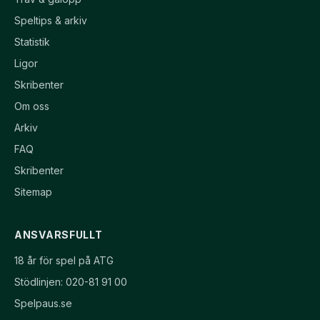
Speltips & arkiv
Statistik
Ligor
Skribenter
Om oss
Arkiv
FAQ
Skribenter
Sitemap
ANSVARSFULLT
18 år för spel på ATG
Stödlinjen: 020-81 91 00
Spelpaus.se