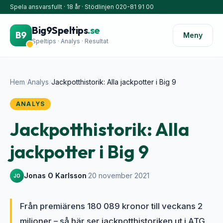
Spela ansvarsfullt · 18 år · Stödlinjen 020-81 91 00
Big9Speltips
.se
B9
Meny
Speltips · Analys · Resultat
Hem
/
Analys
/
Jackpotthistorik: Alla jackpotter i Big 9
ANALYS
Jackpotthistorik: Alla
jackpotter i Big 9
Jonas O Karlsson
·
20 november 2021
JO
Från premiärens 180 089 kronor till veckans 2 
miljoner – så här ser jackpotthistoriken ut i ATG 