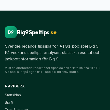
Big9Speltips
.se
B9
Sveriges ledande tipssida för ATG:s poolspel Big 9.
Få veckans speltips, analyser, statistik, resultat och
jackpottinformation för Big 9.
Vi är en oberoende redaktionell tipssida och är inte knutna till ATG.
Allt spel sker på egen risk – spela alltid ansvarsfullt.
NAVIGERA
Startsidan
Big 9
Trav & galopp