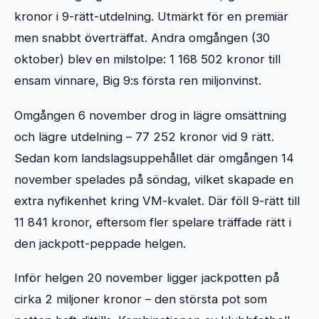
kronor i 9-rätt-utdelning. Utmärkt för en premiär 
men snabbt överträffat. Andra omgången (30 
oktober) blev en milstolpe: 1 168 502 kronor till 
ensam vinnare, Big 9:s första ren miljonvinst.
Omgången 6 november drog in lägre omsättning 
och lägre utdelning – 77 252 kronor vid 9 rätt. 
Sedan kom landslagsuppehållet där omgången 14 
november spelades på söndag, vilket skapade en 
extra nyfikenhet kring VM-kvalet. Där föll 9-rätt till 
11 841 kronor, eftersom fler spelare träffade rätt i 
den jackpott-peppade helgen.
Inför helgen 20 november ligger jackpotten på 
cirka 2 miljoner kronor – den största pot som 