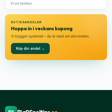
30 juli
·
Speltips
BUTIKSANDELAR
Hoppa in i veckans kupong
Vi bygger systemet – du är med om storvinsten.
Köp din andel →
B9