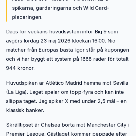
spikarna, garderingarna och Wild Card-
placeringen.
Dags för veckans huvudsystem inför Big 9 som 
avgörs lördag 23 maj 2026 klockan 16:00. Nio 
matcher från Europas bästa ligor står på kupongen 
och vi har byggt ett system på 1888 rader för totalt 
944 kronor.
Huvudspiken är Atlético Madrid hemma mot Sevilla 
(La Liga). Laget spelar om topp-fyra och kan inte 
släppa taget. Jag spikar X med under 2,5 mål – en 
klassisk banker.
Skrälltipset är Chelsea borta mot Manchester City i 
Premier League. Gästlaget kommer peppade efter 