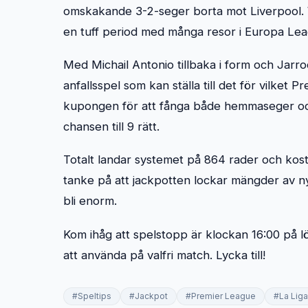
omskakande 3-2-seger borta mot Liverpool. Wo
en tuff period med många resor i Europa Lea
Med Michail Antonio tillbaka i form och Jarro
anfallsspel som kan ställa till det för vilket 
kupongen för att fånga både hemmaseger och k
chansen till 9 rätt.
Totalt landar systemet på 864 rader och kosta
tanke på att jackpotten lockar mängder av nya
bli enorm.
Kom ihåg att spelstopp är klockan 16:00 på l
att använda på valfri match. Lycka till!
#
Speltips
#
Jackpot
#
Premier League
#
La Liga