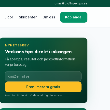
jonas@big9speltips.se
Ligor
Skribenter
Om oss
Köp andel
NYHETSBREV
Veckans tips direkt i inkorgen
Få speltips, resultat och jackpottinformation
varje torsdag.
Prenumerera gratis
Avsluta när du vill. Vi delar aldrig din e-post.