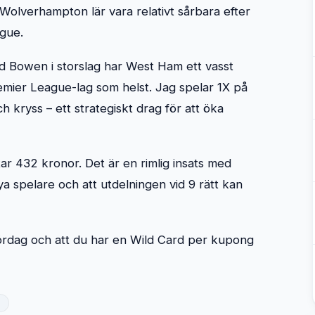
lverhampton lär vara relativt sårbara efter 
gue.
d Bowen i storslag har West Ham ett vasst 
Premier League-lag som helst. Jag spelar 1X på 
ryss – ett strategiskt drag för att öka 
r 432 kronor. Det är en rimlig insats med 
 spelare och att utdelningen vid 9 rätt kan 
ördag och att du har en Wild Card per kupong 