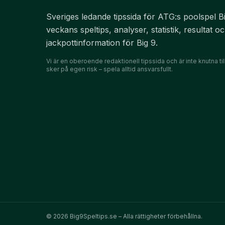
Sveriges ledande tipssida för ATG:s poolspel Bi
veckans speltips, analyser, statistik, resultat o
jackpottinformation för Big 9.
Vi är en oberoende redaktionell tipssida och är inte knutna till
sker på egen risk – spela alltid ansvarsfullt.
©
2026
Big9Speltips
.se – Alla rättigheter förbehållna.