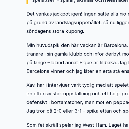
speltipsen – spikar, skrällar och hela raden
Det vankas jackpot igen! Ingen satte alla nio
på grund av landslagsuppehållet, så nu ligger
söndagens stora kupong.
Min huvudspik den här veckan är Barcelona. 
tränare i sin gamla klubb och inför derbyt mot
på länge – bland annat Piqué är tillbaka. Jag l
Barcelona vinner och jag låter en etta stå en
Xavi har i intervjuer varit tydlig med att spel
en offensiv startuppställning och ett högt pr
defensivt i bortamatcher, men mot en peppad h
Jag tror på 2-0 eller 3-1 – spika ettan och sp
Som fet skräll spelar jag West Ham. Laget har 