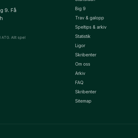
Big 9
g 9. Få
ch
Trav & galopp
Speltips & arkiv
Statistik
 ATG. Allt spel
Ligor
Skribenter
Om oss
Arkiv
FAQ
Skribenter
Sitemap