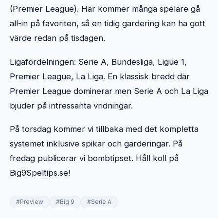
(Premier League). Här kommer många spelare gå 
all-in på favoriten, så en tidig gardering kan ha gott 
värde redan på tisdagen.
Ligafördelningen: Serie A, Bundesliga, Ligue 1, 
Premier League, La Liga. En klassisk bredd där 
Premier League dominerar men Serie A och La Liga 
bjuder på intressanta vridningar.
På torsdag kommer vi tillbaka med det kompletta 
systemet inklusive spikar och garderingar. På 
fredag publicerar vi bombtipset. Håll koll på 
Big9Speltips.se!
#
Preview
#
Big 9
#
Serie A