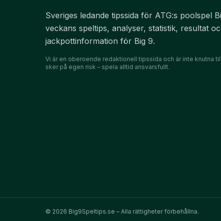
Sveriges ledande tipssida för ATG:s poolspel Bi
veckans speltips, analyser, statistik, resultat o
jackpottinformation för Big 9.
Vi är en oberoende redaktionell tipssida och är inte knutna till
sker på egen risk – spela alltid ansvarsfullt.
©
2026
Big9Speltips
.se – Alla rättigheter förbehållna.