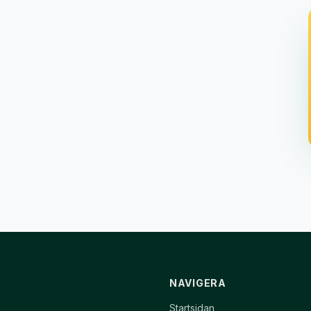
NAVIGERA
Startsidan