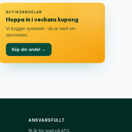
BUTIKSANDELAR
Hoppa in i veckans kupong
Vi bygger systemet – du är med om
storvinsten.
Köp din andel →
ANSVARSFULLT
18 år för spel på ATG