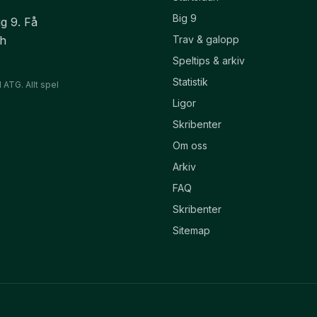
Big 9
g 9. Få
ch
Trav & galopp
Speltips & arkiv
Statistik
 ATG. Allt spel
Ligor
Skribenter
Om oss
Arkiv
FAQ
Skribenter
Sitemap