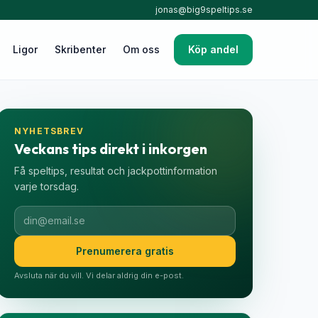
jonas@big9speltips.se
Ligor
Skribenter
Om oss
Köp andel
NYHETSBREV
Veckans tips direkt i inkorgen
Få speltips, resultat och jackpottinformation
varje torsdag.
Prenumerera gratis
Avsluta när du vill. Vi delar aldrig din e-post.