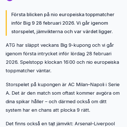
Första blicken på nio europeiska toppmatcher 
inför Big 9 28 februari 2026. Vi går igenom 
storspelet, jämvikterna och var värdet ligger.
ATG har släppt veckans Big 9-kupong och vi går 
igenom första intrycket inför lördag 28 februari 
2026. Spelstopp klockan 16:00 och nio europeiska 
toppmatcher väntar.
Storspelet på kupongen är AC Milan–Napoli i Serie 
A. Det är den match som oftast kommer avgöra om 
dina spikar håller – och därmed också om ditt 
system har en chans att plocka 9 rätt.
Det finns också en tajt jämvikt: Arsenal–Liverpool 