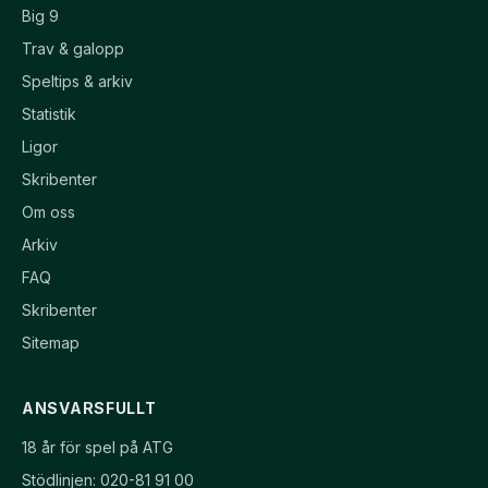
Big 9
Trav & galopp
Speltips & arkiv
Statistik
Ligor
Skribenter
Om oss
Arkiv
FAQ
Skribenter
Sitemap
ANSVARSFULLT
18 år för spel på ATG
Stödlinjen: 020-81 91 00