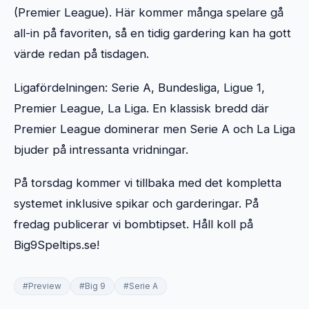
(Premier League). Här kommer många spelare gå 
all-in på favoriten, så en tidig gardering kan ha gott 
värde redan på tisdagen.
Ligafördelningen: Serie A, Bundesliga, Ligue 1, 
Premier League, La Liga. En klassisk bredd där 
Premier League dominerar men Serie A och La Liga 
bjuder på intressanta vridningar.
På torsdag kommer vi tillbaka med det kompletta 
systemet inklusive spikar och garderingar. På 
fredag publicerar vi bombtipset. Håll koll på 
Big9Speltips.se!
#
Preview
#
Big 9
#
Serie A