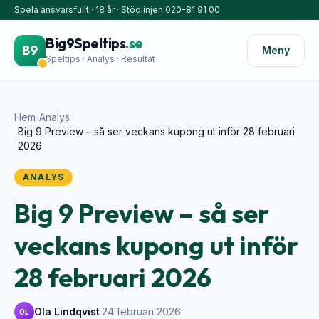
Spela ansvarsfullt · 18 år · Stödlinjen 020-81 91 00
Big9Speltips
.se
B9
Meny
Speltips · Analys · Resultat
Hem
/
Analys
Big 9 Preview – så ser veckans kupong ut inför 28 februari
/
2026
ANALYS
Big 9 Preview – så ser
veckans kupong ut inför
28 februari 2026
Ola Lindqvist
·
24 februari 2026
OL