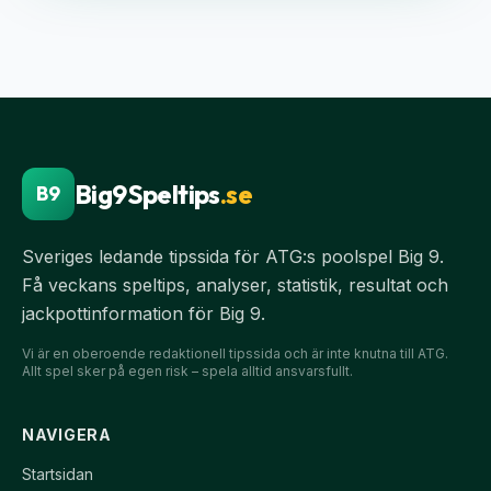
Big9Speltips
.se
B9
Sveriges ledande tipssida för ATG:s poolspel Big 9.
Få veckans speltips, analyser, statistik, resultat och
jackpottinformation för Big 9.
Vi är en oberoende redaktionell tipssida och är inte knutna till ATG.
Allt spel sker på egen risk – spela alltid ansvarsfullt.
NAVIGERA
Startsidan