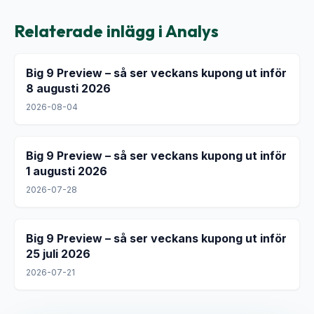
Relaterade inlägg i
Analys
Big 9 Preview – så ser veckans kupong ut inför
8 augusti 2026
2026-08-04
Big 9 Preview – så ser veckans kupong ut inför
1 augusti 2026
2026-07-28
Big 9 Preview – så ser veckans kupong ut inför
25 juli 2026
2026-07-21