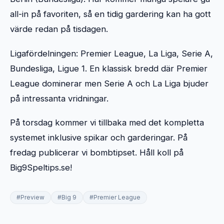
all-in på favoriten, så en tidig gardering kan ha gott 
värde redan på tisdagen.
Ligafördelningen: Premier League, La Liga, Serie A, 
Bundesliga, Ligue 1. En klassisk bredd där Premier 
League dominerar men Serie A och La Liga bjuder 
på intressanta vridningar.
På torsdag kommer vi tillbaka med det kompletta 
systemet inklusive spikar och garderingar. På 
fredag publicerar vi bombtipset. Håll koll på 
Big9Speltips.se!
#
Preview
#
Big 9
#
Premier League