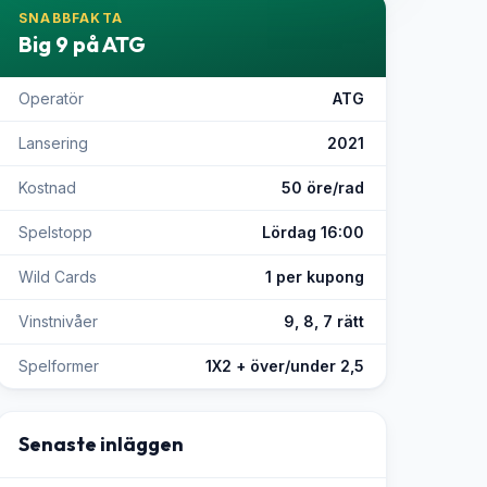
SNABBFAKTA
Big 9 på ATG
Operatör
ATG
Lansering
2021
Kostnad
50 öre/rad
Spelstopp
Lördag 16:00
Wild Cards
1 per kupong
Vinstnivåer
9, 8, 7 rätt
Spelformer
1X2 + över/under 2,5
Senaste inläggen