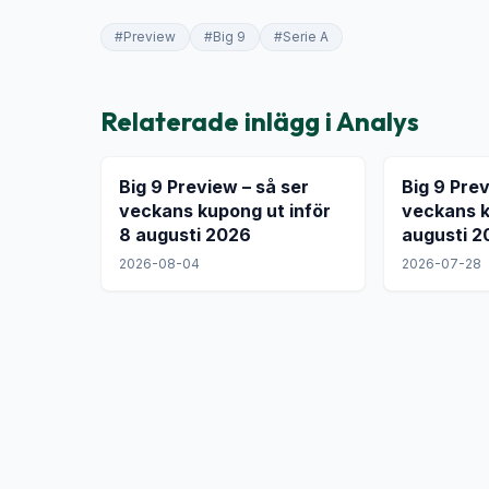
#
Preview
#
Big 9
#
Serie A
Relaterade inlägg i
Analys
Big 9 Preview – så ser
Big 9 Prev
veckans kupong ut inför
veckans k
8 augusti 2026
augusti 2
2026-08-04
2026-07-28