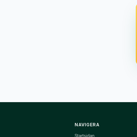
NAVIGERA
Startsidan