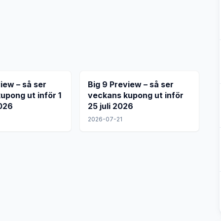
iew – så ser
Big 9 Preview – så ser
upong ut inför 1
veckans kupong ut inför
026
25 juli 2026
2026-07-21