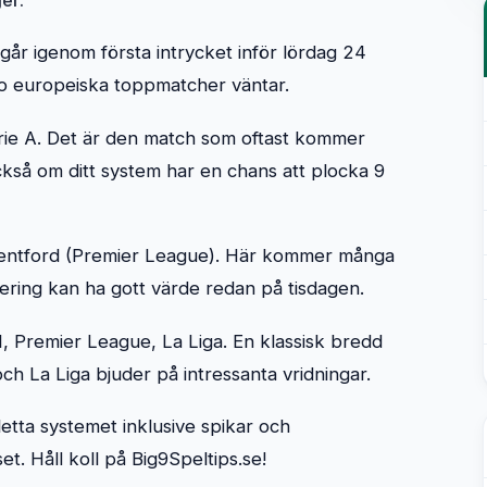
er.
år igenom första intrycket inför lördag 24 
io europeiska toppmatcher väntar.
rie A. Det är den match som oftast kommer 
kså om ditt system har en chans att plocka 9 
Brentford (Premier League). Här kommer många 
rdering kan ha gott värde redan på tisdagen.
1, Premier League, La Liga. En klassisk bredd 
h La Liga bjuder på intressanta vridningar.
tta systemet inklusive spikar och 
t. Håll koll på Big9Speltips.se!