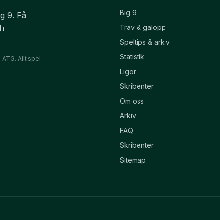
Big 9
g 9. Få
ch
Trav & galopp
Speltips & arkiv
Statistik
 ATG. Allt spel
Ligor
Skribenter
Om oss
Arkiv
FAQ
Skribenter
Sitemap