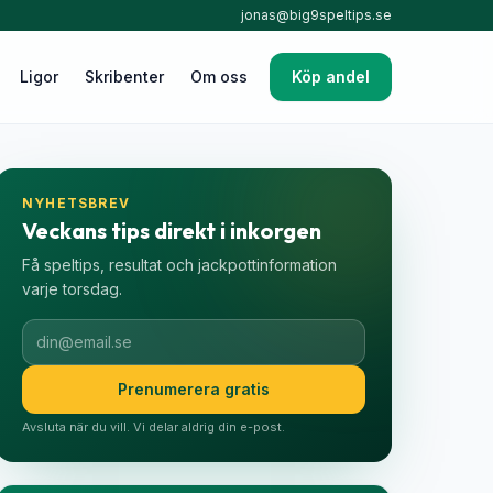
jonas@big9speltips.se
Ligor
Skribenter
Om oss
Köp andel
NYHETSBREV
Veckans tips direkt i inkorgen
Få speltips, resultat och jackpottinformation
varje torsdag.
Prenumerera gratis
Avsluta när du vill. Vi delar aldrig din e-post.