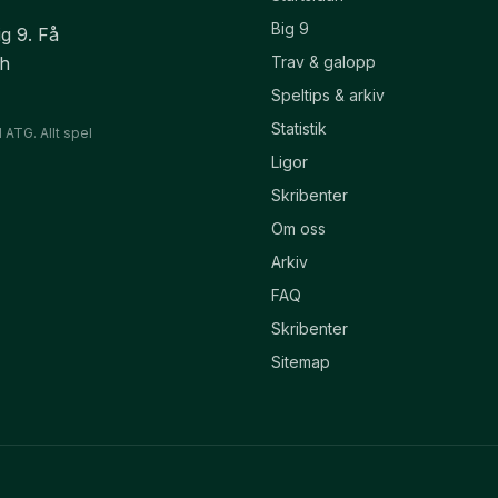
Big 9
g 9. Få
ch
Trav & galopp
Speltips & arkiv
Statistik
 ATG. Allt spel
Ligor
Skribenter
Om oss
Arkiv
FAQ
Skribenter
Sitemap