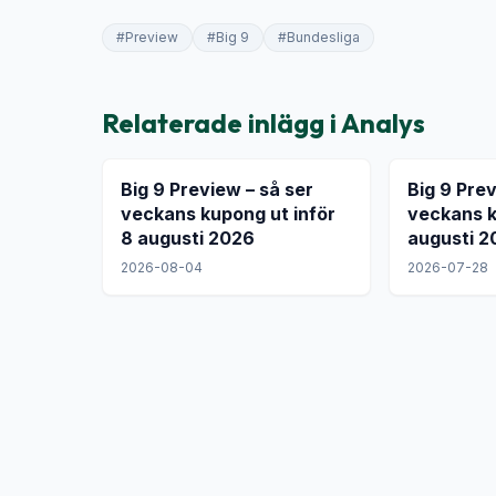
#
Preview
#
Big 9
#
Bundesliga
Relaterade inlägg i
Analys
Big 9 Preview – så ser
Big 9 Prev
veckans kupong ut inför
veckans k
8 augusti 2026
augusti 2
2026-08-04
2026-07-28