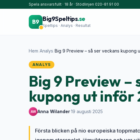
Spela ansvarsfullt · 18 år · Stödlinjen 020-81 91 00
Big9Speltips
.se
B9
Speltips · Analys · Resultat
Hem
/
Analys
/
Big 9 Preview – så ser veckans kupong ut
ANALYS
Big 9 Preview – 
kupong ut inför
Anna Wilander
·
19 augusti 2025
AW
Första blicken på nio europeiska toppmatch