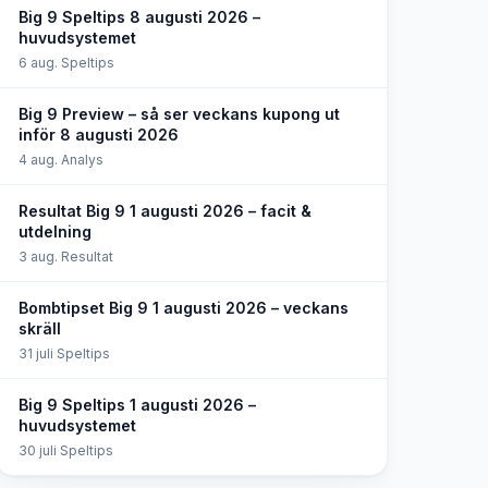
Big 9 Speltips 8 augusti 2026 –
huvudsystemet
6 aug.
·
Speltips
Big 9 Preview – så ser veckans kupong ut
inför 8 augusti 2026
4 aug.
·
Analys
Resultat Big 9 1 augusti 2026 – facit &
utdelning
3 aug.
·
Resultat
Bombtipset Big 9 1 augusti 2026 – veckans
skräll
31 juli
·
Speltips
Big 9 Speltips 1 augusti 2026 –
huvudsystemet
30 juli
·
Speltips