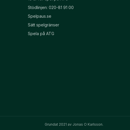
Stödlinjen: 020-81 91 00
Spelpaus.se
Sätt spelgränser
Spela på ATG
Grundat
2021
av
Jonas O Karlsson
.