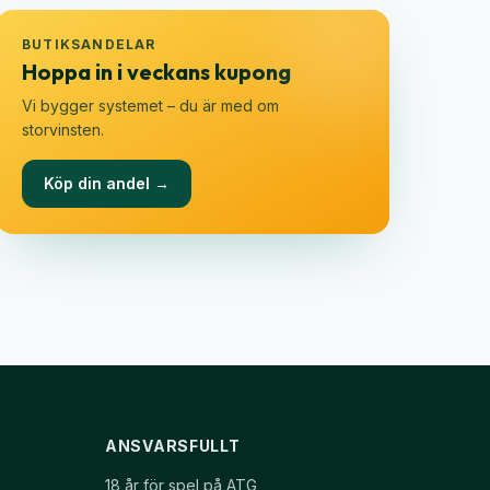
BUTIKSANDELAR
Hoppa in i veckans kupong
Vi bygger systemet – du är med om
storvinsten.
Köp din andel →
ANSVARSFULLT
18 år för spel på ATG