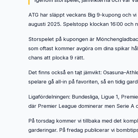
igenom storspelet, jämvikterna och var vär
ATG har släppt veckans Big 9-kupong och vi g
augusti 2025. Spelstopp klockan 16:00 och n
Storspelet på kupongen är Mönchengladbach–
som oftast kommer avgöra om dina spikar hål
chans att plocka 9 rätt.
Det finns också en tajt jämvikt: Osasuna–Athl
spelare gå all-in på favoriten, så en tidig ga
Ligafördelningen: Bundesliga, Ligue 1, Premie
där Premier League dominerar men Serie A oc
På torsdag kommer vi tillbaka med det komple
garderingar. På fredag publicerar vi bombtipse