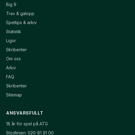
Big 9
Trav & galopp
Speltips & arkiv
Statistik
Ligor
Skribenter
Om oss
Arkiv
FAQ
Skribenter
Sitemap
ANSVARSFULLT
18 år för spel på ATG
Stödlinjen: 020-81 91 00