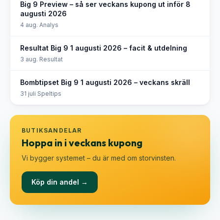
Big 9 Preview – så ser veckans kupong ut inför 8
augusti 2026
4 aug.
·
Analys
Resultat Big 9 1 augusti 2026 – facit & utdelning
3 aug.
·
Resultat
Bombtipset Big 9 1 augusti 2026 – veckans skräll
31 juli
·
Speltips
BUTIKSANDELAR
Hoppa in i veckans kupong
Vi bygger systemet – du är med om storvinsten.
Köp din andel →