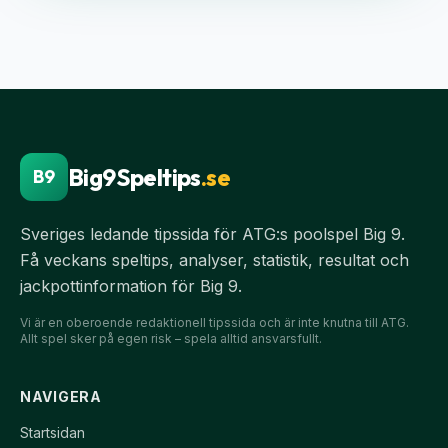
Big9Speltips
.se
B9
Sveriges ledande tipssida för ATG:s poolspel Big 9.
Få veckans speltips, analyser, statistik, resultat och
jackpottinformation för Big 9.
Vi är en oberoende redaktionell tipssida och är inte knutna till ATG.
Allt spel sker på egen risk – spela alltid ansvarsfullt.
NAVIGERA
Startsidan