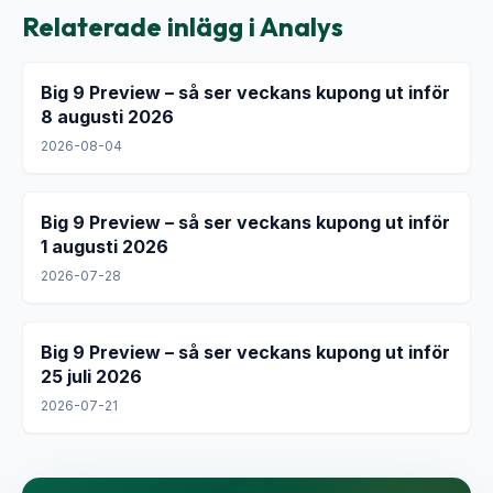
Relaterade inlägg i
Analys
Big 9 Preview – så ser veckans kupong ut inför
8 augusti 2026
2026-08-04
Big 9 Preview – så ser veckans kupong ut inför
1 augusti 2026
2026-07-28
Big 9 Preview – så ser veckans kupong ut inför
25 juli 2026
2026-07-21