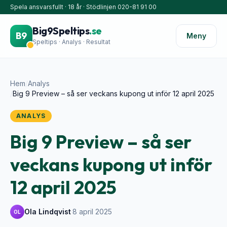
Spela ansvarsfullt · 18 år · Stödlinjen 020-81 91 00
Big9Speltips
.se
B9
Meny
Speltips · Analys · Resultat
Hem
/
Analys
/
Big 9 Preview – så ser veckans kupong ut inför 12 april 2025
ANALYS
Big 9 Preview – så ser
veckans kupong ut inför
12 april 2025
Ola Lindqvist
·
8 april 2025
OL