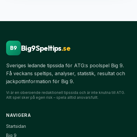
Big9Speltips
.se
B9
Sveriges ledande tipssida för ATG:s poolspel Big 9.
Få veckans speltips, analyser, statistik, resultat och
jackpottinformation för Big 9.
Vi är en oberoende redaktionell tipssida och är inte knutna till ATG.
Allt spel sker på egen risk – spela alltid ansvarsfullt.
NAVIGERA
Startsidan
Big 9