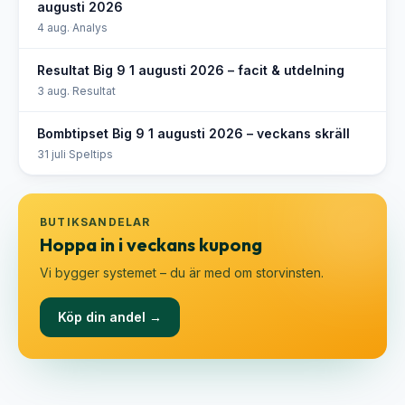
augusti 2026
4 aug.
·
Analys
Resultat Big 9 1 augusti 2026 – facit & utdelning
3 aug.
·
Resultat
Bombtipset Big 9 1 augusti 2026 – veckans skräll
31 juli
·
Speltips
BUTIKSANDELAR
Hoppa in i veckans kupong
Vi bygger systemet – du är med om storvinsten.
Köp din andel →