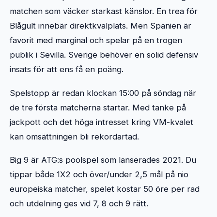
matchen som väcker starkast känslor. En trea för 
Blågult innebär direktkvalplats. Men Spanien är 
favorit med marginal och spelar på en trogen 
publik i Sevilla. Sverige behöver en solid defensiv 
insats för att ens få en poäng.
Spelstopp är redan klockan 15:00 på söndag när 
de tre första matcherna startar. Med tanke på 
jackpott och det höga intresset kring VM-kvalet 
kan omsättningen bli rekordartad.
Big 9 är ATG:s poolspel som lanserades 2021. Du 
tippar både 1X2 och över/under 2,5 mål på nio 
europeiska matcher, spelet kostar 50 öre per rad 
och utdelning ges vid 7, 8 och 9 rätt.