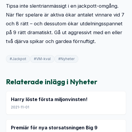
Tipsa inte slentrianmässigt i en jackpott-omgång. 
När fler spelare är aktiva ökar antalet vinnare vid 7 
och 8 rätt – och dessutom ökar utdelningsspannet 
på 9 rätt dramatiskt. Gå ut aggressivt med en eller 
två djärva spikar och gardea förnuftigt.
#
Jackpot
#
VM-kval
#
Nyheter
Relaterade inlägg i
Nyheter
Harry löste första miljonvinsten!
2021-11-01
Premiär för nya storsatsningen Big 9