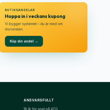
BUTIKSANDELAR
Hoppa in i veckans kupong
Vi bygger systemet – du är med om
storvinsten.
Köp din andel →
ANSVARSFULLT
18 år för spel på ATG