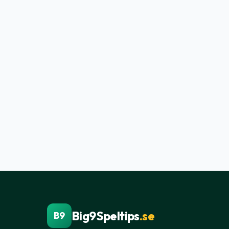
Big9Speltips
.se
B9