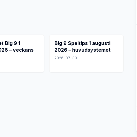
t Big 9 1
Big 9 Speltips 1 augusti
026 – veckans
2026 – huvudsystemet
2026-07-30