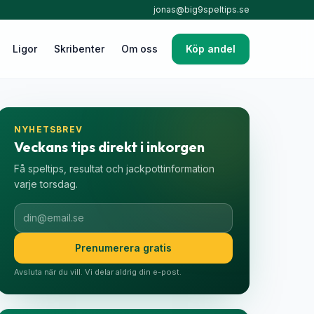
jonas@big9speltips.se
Ligor
Skribenter
Om oss
Köp andel
NYHETSBREV
Veckans tips direkt i inkorgen
Få speltips, resultat och jackpottinformation
varje torsdag.
Prenumerera gratis
Avsluta när du vill. Vi delar aldrig din e-post.