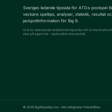
Sveriges ledande tipssida för ATG:s poolspel Bi
veckans speltips, analyser, statistik, resultat o
jackpottinformation för Big 9.
Vi är en oberoende redaktionell tipssida och är inte knutna till
sker på egen risk – spela alltid ansvarsfullt.
©
2026
Big9Speltips
.se – Alla rättigheter förbehållna.