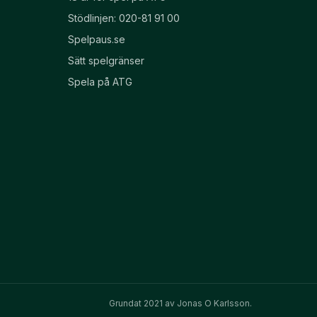
Stödlinjen: 020-81 91 00
Spelpaus.se
Sätt spelgränser
Spela på ATG
Grundat
2021
av
Jonas O Karlsson
.