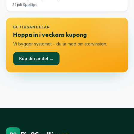
31 juli
·
Speltips
BUTIKSANDELAR
Hoppa in i veckans kupong
Vi bygger systemet – du är med om storvinsten.
Köp din andel →