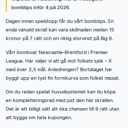
bombtips inför 4 juli 2026.
Dagen innan spelstopp får du vårt bombtips. En 
enda välvald skräll kan vara skillnaden mellan 15 
kronor på 7 rätt och en riktig storvinst på Big 9.
Vårt bombval: Newcastle–Brentford i Premier 
League. Här väljer vi att gå mot folkets spik – X 
med över 2,5 mål. Anledningen? Bortalaget har 
byggt upp en tyst fin formkurva som folket missat.
Om du redan spelat huvudsystemet kan du köpa 
en kompletteringsrad med just den här skrällen. 
Det är ett billigt sätt att öka chansen till 9 rätt utan 
att bygga om hela kupongen.