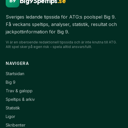
Big9Speltips
.se
B9
Sveriges ledande tipssida för ATG:s poolspel Big 9.
Få veckans speltips, analyser, statistik, resultat och
jackpottinformation för Big 9.
Vi är en oberoende redaktionell tipssida och är inte knutna till ATG.
Allt spel sker på egen risk – spela alltid ansvarsfullt.
NAVIGERA
Startsidan
Big 9
Trav & galopp
Speltips & arkiv
Statistik
Ligor
Skribenter