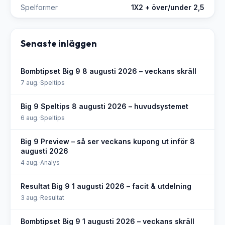
Spelformer
1X2 + över/under 2,5
Senaste inläggen
Bombtipset Big 9 8 augusti 2026 – veckans skräll
7 aug.
·
Speltips
Big 9 Speltips 8 augusti 2026 – huvudsystemet
6 aug.
·
Speltips
Big 9 Preview – så ser veckans kupong ut inför 8
augusti 2026
4 aug.
·
Analys
Resultat Big 9 1 augusti 2026 – facit & utdelning
3 aug.
·
Resultat
Bombtipset Big 9 1 augusti 2026 – veckans skräll