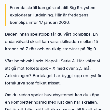
En enda skräll kan göra att ditt Big 9-system 
exploderar i utdelning. Här är fredagens 
bombtips inför 17 januari 2026.
Dagen innan spelstopp får du vårt bombtips. En 
enda välvald skräll kan vara skillnaden mellan 15 
kronor på 7 rätt och en riktig storvinst på Big 9.
Vårt bombval: Lazio–Napoli i Serie A. Här väljer vi 
att gå mot folkets spik – X med över 2,5 mål. 
Anledningen? Bortalaget har byggt upp en tyst fin 
formkurva som folket missat.
Om du redan spelat huvudsystemet kan du köpa 
en kompletteringsrad med just den här skrällen. 
Det är ett billigt sätt att öka chansen till 9 rätt utan 