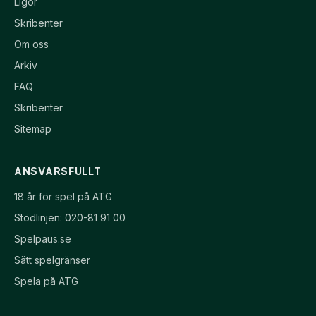
Ligor
Skribenter
Om oss
Arkiv
FAQ
Skribenter
Sitemap
ANSVARSFULLT
18 år för spel på ATG
Stödlinjen: 020-81 91 00
Spelpaus.se
Sätt spelgränser
Spela på ATG