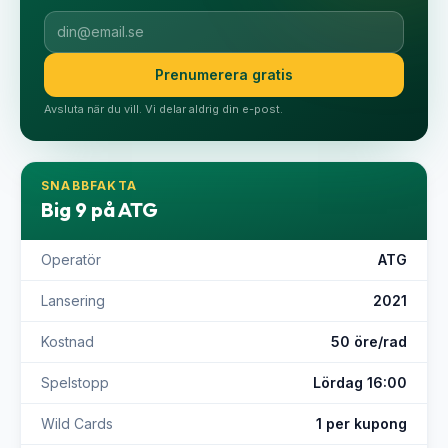
Prenumerera gratis
Avsluta när du vill. Vi delar aldrig din e-post.
SNABBFAKTA
Big 9 på ATG
Operatör
ATG
Lansering
2021
Kostnad
50 öre/rad
Spelstopp
Lördag 16:00
Wild Cards
1 per kupong